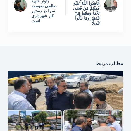
بلوار شهید
عَاهَدُوا اللَّهَ عَلَیْهِ
صالحی صومعه
فَمِنْهُمْ مَنْ قَضَی
سرا در دستور
نَحْبَهُ وَمِنْهُمْ مَنْ
کار شهرداری
یَنْتَظِرُ وَمَا بَدَّلُوا
است
تَبْدِیلًا
مطالب مرتبط