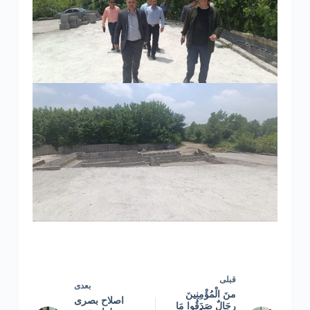
قبلی
بعدی
منَ الْمُؤْمِنِینَ
اصلاح بصری
رِجَالٌ صَدَقُوا مَا