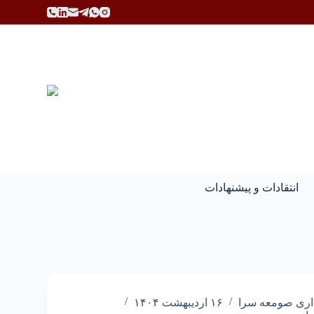
پ
ر
ش
ب
ه
م
ح
ت
و
ا
انتقادات و پیشنهادات
اری صومعه سرا
۱۶ اردیبهشت ۱۴۰۴