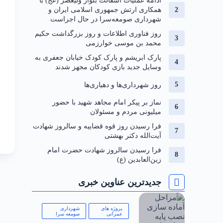
ادامه عملیات آسفالت بلوار ولیعصر (عج) با
همکاری ارتش جمهوری اسلامی ایران و
شهرداری صومعه‌سرا در حال اجراست
روز فناوری اطلاعات و روز بزرگداشت حکیم
محمد بن موسی خوارزمی
پارک ابریشم و پارک کودک خیابان جعفری به
وسایل جدید بازی کودکان مجهز شدند
روز شهرداری‌ها و دهیاری‌ها
نماز بر پیکر امام مجاهد شهید با حضور
میلیونی مردم و مسئولان
فرا رسیدن روز قوه قضاییه و سالروز شهادت
آیت‌الله دکتر بهشتی
فرا رسیدن سالروز شهادت حضرت امام
زین‌العابدین (ع)
جدیدترین عناوین خبری
پروژه های
شهرداری
عمرانی
صومعه سرا