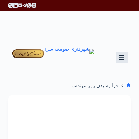
پ
ر
ش
ب
ه
م
ح
ت
و
ا
فرا رسیدن روز مهندس