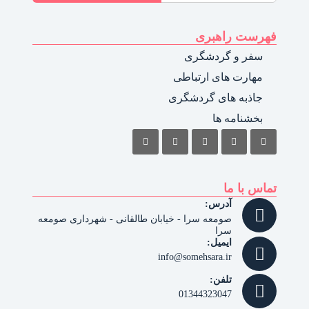
فهرست راهبری
سفر و گردشگری
مهارت های ارتباطی
جاذبه های گردشگری
بخشنامه ها
تماس با ما
آدرس:
صومعه سرا - خیابان طالقانی - شهرداری صومعه
سرا
ایمیل:
info@somehsara.ir
تلفن:
01344323047