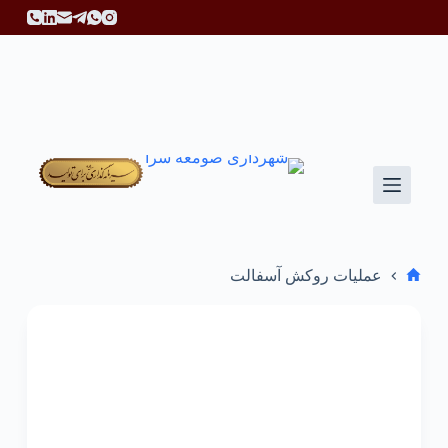
پ
ر
ش
ب
ه
م
ح
ت
و
ا
عملیات روکش آسفالت