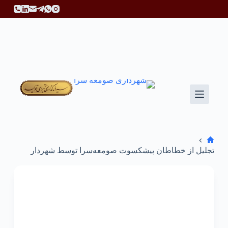
پ
ر
ش
ب
ه
م
ح
ت
و
ا
تجلیل از خطاطان پیشکسوت صومعه‌سرا توسط شهردار