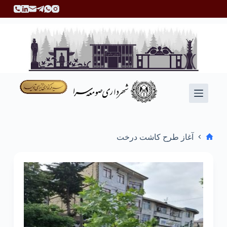
پ
ر
ش
ب
ه
م
ح
ت
و
ا
آغاز طرح کاشت درخت