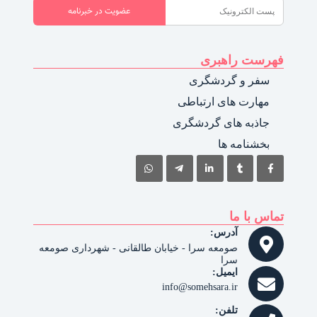
عضویت در خبرنامه
فهرست راهبری
سفر و گردشگری
مهارت های ارتباطی
جاذبه های گردشگری
بخشنامه ها
تماس با ما
آدرس:
صومعه سرا - خیابان طالقانی - شهرداری صومعه
سرا
ایمیل:
info@somehsara.ir
تلفن: