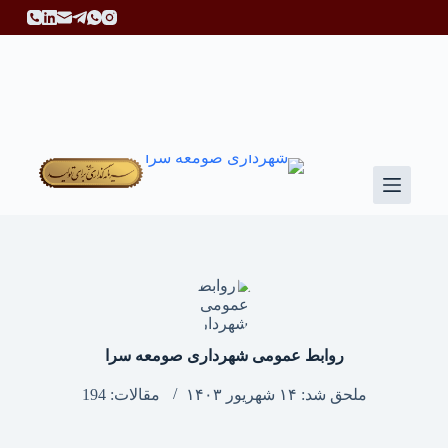
پ
ر
ش
ب
ه
م
ح
ت
و
ا
روابط عمومی شهرداری صومعه سرا
ملحق شد: ۱۴ شهریور ۱۴۰۳
مقالات: 194