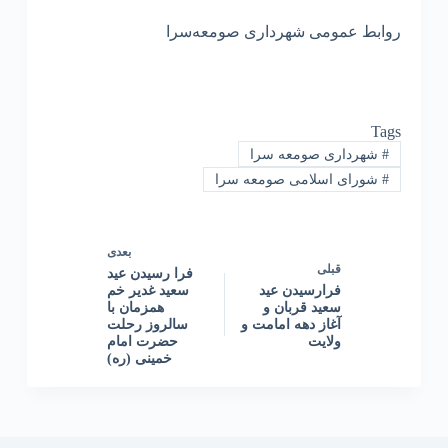
روابط عمومی شهرداری صومعه‌سرا
Tags
#
شهرداری صومعه سرا
#
شورای اسلامی صومعه سرا
بعدی
قبلی
فرا رسیدن عید
فرارسیدن عید
سعید غدیر خم
سعید قربان و
همزمان با
آغاز دهه امامت و
سالروز رحلت
ولایت
حضرت امام
خمینی (ره)